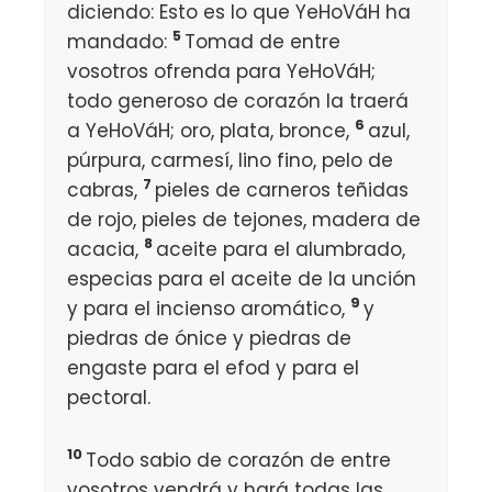
diciendo: Esto es lo que YeHoVáH ha
5
mandado:
Tomad de entre
vosotros ofrenda para YeHoVáH;
todo generoso de corazón la traerá
6
a YeHoVáH; oro, plata, bronce,
azul,
púrpura, carmesí, lino fino, pelo de
7
cabras,
pieles de carneros teñidas
de rojo, pieles de tejones, madera de
8
acacia,
aceite para el alumbrado,
especias para el aceite de la unción
9
y para el incienso aromático,
y
piedras de ónice y piedras de
engaste para el efod y para el
pectoral.
10
Todo sabio de corazón de entre
vosotros vendrá y hará todas las