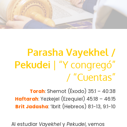
Parasha Vayekhel /
Pekudei
| “Y congregó”
/ “Cuentas”
Torah
: Shemot (Éxodo)
35:1 – 40:38
Haftarah
: Yezkejel (Ezequiel) 45:18 – 46:15
Brit Jadasha
: ‘Ibrit (Hebreos) 8:1-13, 9:1-10
Al estudiar
Vayekhel
y
Pekudei
, vemos