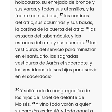
holocausto, su enrejado de bronce y
sus varas, y todos sus utensilios, y la
17
fuente con su base;
las cortinas
del atrio, sus columnas y sus basas,
18
la cortina de la puerta del atrio;
las
estacas del tabernáculo, y las
19
estacas del atrio y sus cuerdas;
las
vestiduras del servicio para ministrar
en el santuario, las sagradas
vestiduras de Aarón el sacerdote, y
las vestiduras de sus hijos para servir
en el sacerdocio.
20
Y salió toda la congregación de
los hijos de Israel de delante de
21
Moisés.
Y vino todo varón a quien
su corazón estimuló, y todo aquel a